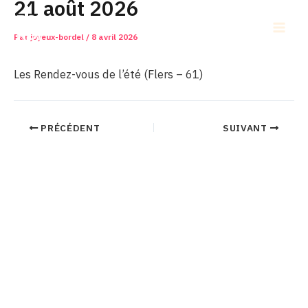
21 août 2026
Aller
au
Main
Par
joyeux-bordel
/
8 avril 2026
contenu
Men
Les Rendez-vous de l’été (Flers – 61)
PRÉCÉDENT
SUIVANT